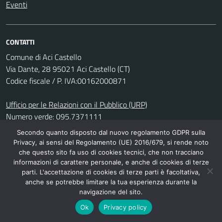
Eventi
CONTATTI
Comune di Aci Castello
Via Dante, 28 95021 Aci Castello (CT)
Codice fiscale / P. IVA:00162000871
Ufficio per le Relazioni con il Pubblico (URP)
Numero verde: 095.7371111
PEC:
protocollo@pec.comune.acicastello.ct.it
Secondo quanto disposto dal nuovo regolamento GDPR sulla
Centralino unico: +39 095.7371111
Privacy, ai sensi del Regolamento (UE) 2016/679, si rende noto
che questo sito fa uso di cookies tecnici, che non tracciano
Leggi le FAQ
informazioni di carattere personale, e anche di cookies di terze
parti. L'accettazione di cookies di terze parti è facoltativa,
Segnalazione disservizio
anche se potrebbe limitare la tua esperienza durante la
Richiesta assistenza
navigazione del sito.
Ok
Privacy policy
Prenotazione Appuntamenti