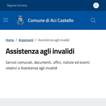
Vai ai contenuti
Vai al footer
Regione Siciliana
Comune di Aci Castello
Home
/
Argomenti
/
Assistenza agli invalidi
Assistenza agli invalidi
Dettagli dell'argomento
Servizi comunali, documenti, uffici, notizie ed eventi
relativi a Assistenza agli invalidi