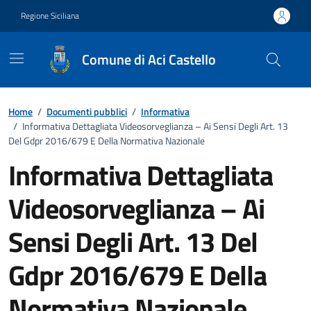
Vai ai contenuti
Vai al footer
Regione Siciliana
Comune di Aci Castello
Home
/
Documenti pubblici
/
Informativa
/
Informativa Dettagliata Videosorveglianza – Ai Sensi Degli Art. 13
Del Gdpr 2016/679 E Della Normativa Nazionale
Informativa Dettagliata
Videosorveglianza – Ai
Sensi Degli Art. 13 Del
Gdpr 2016/679 E Della
Normativa Nazionale