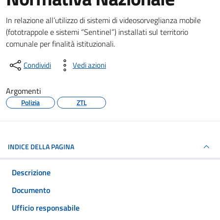
Dettagli del documento
In relazione all’utilizzo di sistemi di videosorveglianza mobile
(fototrappole e sistemi “Sentinel”) installati sul territorio
comunale per finalità istituzionali.
Condividi
Vedi azioni
Argomenti
Polizia
ZTL
INDICE DELLA PAGINA
Descrizione
Documento
Ufficio responsabile