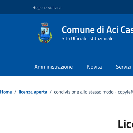
Vai ai contenuti
Vai al footer
Regione Siciliana
Comune di Aci Cas
Sito Ufficiale Istituzionale
Amministrazione
Novità
Servizi
Home
/
licenza aperta
/
condivisione allo stesso modo - copylef
Li