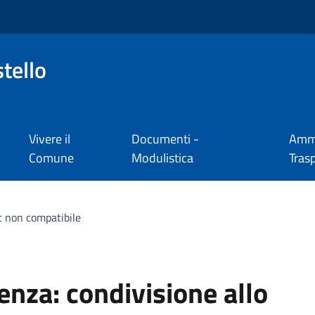
tello
Vivere il
Documenti -
Ammi
Comune
Modulistica
Tras
t non compatibile
cenza:
condivisione allo