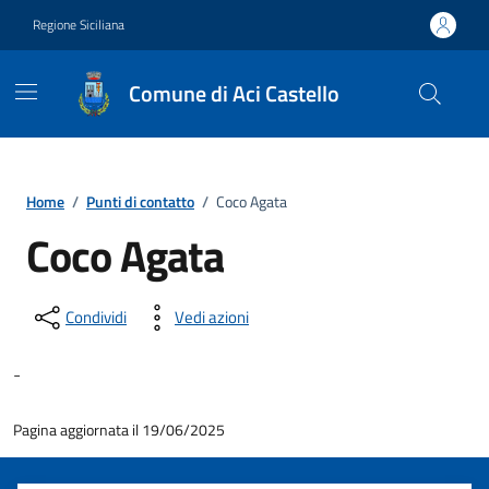
Vai ai contenuti
Vai al footer
Regione Siciliana
Comune di Aci Castello
Home
/
Punti di contatto
/
Coco Agata
Coco Agata
Condividi
Vedi azioni
-
Pagina aggiornata il 19/06/2025