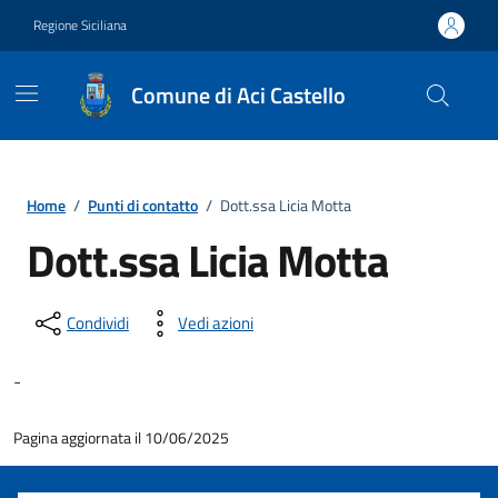
Vai ai contenuti
Vai al footer
Regione Siciliana
Comune di Aci Castello
Home
/
Punti di contatto
/
Dott.ssa Licia Motta
Dott.ssa Licia Motta
Condividi
Vedi azioni
-
Pagina aggiornata il 10/06/2025