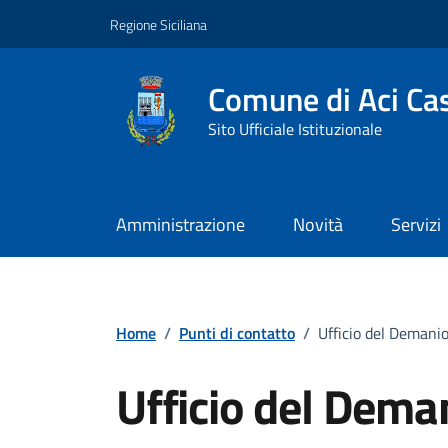
Vai ai contenuti
Vai al footer
Regione Siciliana
Comune di Aci Cas
Sito Ufficiale Istituzionale
Amministrazione
Novità
Servizi
Home
/
Punti di contatto
/
Ufficio del Demani
Ufficio del Dema