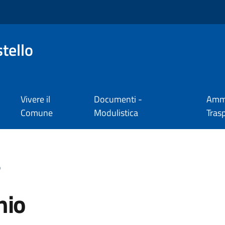
tello
Vivere il
Documenti -
Ammi
Comune
Modulistica
Tras
o
nio