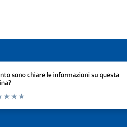
nto sono chiare le informazioni su questa
ina?
a 1 stelle su 5
luta 2 stelle su 5
Valuta 3 stelle su 5
Valuta 4 stelle su 5
Valuta 5 stelle su 5