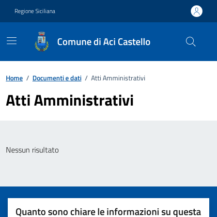
Vai ai contenuti
Vai al footer
Regione Siciliana
Comune di Aci Castello
Home
/
Documenti e dati
/
Atti Amministrativi
Atti Amministrativi
Nessun risultato
Quanto sono chiare le informazioni su questa