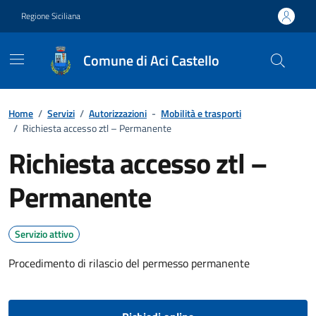
Vai ai contenuti
Vai al footer
Regione Siciliana
Comune di Aci Castello
Home
/
Servizi
/
Autorizzazioni
-
Mobilità e trasporti
/
Richiesta accesso ztl – Permanente
Richiesta accesso ztl –
Permanente
Servizio attivo
Procedimento di rilascio del permesso permanente