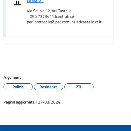
Area 7ª
Via Savoia 32, Aci Castello
T 095 7373411 (centralino)
pec: protocollo@pec.comune.acicastello.ct.it
Argomenti:
Polizia
Residenza
ZTL
Pagina aggiornata il 27/03/2024